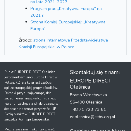
na lata 2021-2027
Program prac „Kreatywna Europa” na
2021 r.
Strona Komisji Europejskiej: „Kreatywna
Europa”
Źródło:
strona internetowa Przedstawicielstwa
Komisji Europejskiej w Polsce.
Skontaktuj się z nami
Punkt EUROPE DIRECT Oleśnica
jest członkiem sieci Europe Direct w
EUROPE DIRECT
Polsce, która z kolei jest częścią
Oleśnica
ogólnoeuropejskiej grupy ośrodków.
Ośrodki przybliżają europejskie
Brama Wrocławska
zagadnienia mieszkańcom danego
56-400 Olesnica
regionu i zachęcają ich do udziału w
debatach na temat przyszłości UE.
+48 71 723 73 51
Siecią punktów EUROPE DIRECT
edolesnica@cebs.org.pl
zarządza Komisja Europejska.
Można się z nami skontaktować,