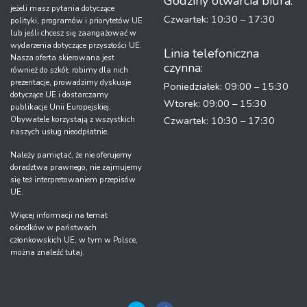
Godziny otwarcia biura:
jeżeli masz pytania dotyczące
Czwartek: 10:30 – 17:30
polityki, programów i priorytetów UE
lub jeśli chcesz się zaangażować w
wydarzenia dotyczące przyszłości UE.
Linia telefoniczna
Nasza oferta skierowana jest
czynna:
również do szkół: robimy dla nich
prezentacje, prowadzimy dyskusje
Poniedziałek: 09:00 – 15:30
dotyczące UE i dostarczamy
Wtorek: 09:00 – 15:30
publikacje Unii Europejskiej.
Obywatele korzystają z wszystkich
Czwartek: 10:30 – 17:30
naszych usług nieodpłatnie.
Należy pamiętać, że nie oferujemy
doradztwa prawnego, nie zajmujemy
się też interpretowaniem przepisów
UE.
Więcej informacji na temat
ośrodków w państwach
członkowskich UE, w tym w Polsce,
można znaleźć tutaj.